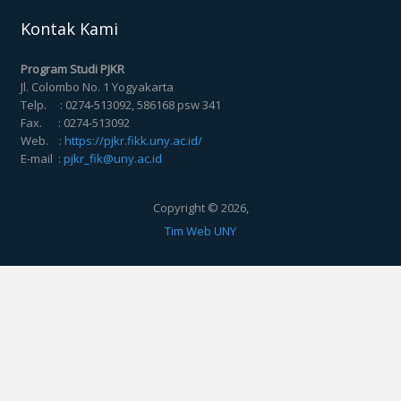
Kontak Kami
Program Studi PJKR
Jl. Colombo No. 1 Yogyakarta
Telp. : 0274-513092, 586168 psw 341
Fax. : 0274-513092
Web. :
https://pjkr.fikk.uny.ac.id/
E-mail :
pjkr_fik@uny.ac.id
Copyright © 2026,
Tim Web UNY