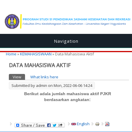
Navigation
You are here
Home
»
KEMAHASISWAAN
» Data Mahasiswa Aktif
DATA MAHASISWA AKTIF
Primary tabs
View
(active tab)
What links here
Submitted by
admin
on Mon, 2022-06-06 14:24
Berikut adala jumlah mahasiswa aktif PJKR
berdasarkan angkatan:
English